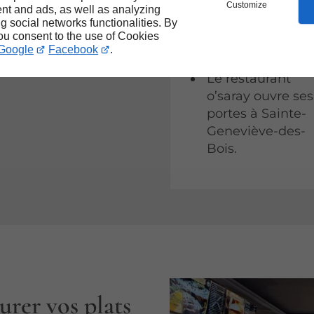
Customize
nt and ads, as well as analyzing
ng social networks functionalities. By
you consent to the use of Cookies
Où trouver o’saray ?
Google
Facebook
.
Le restaurant
o’saray ouvre ses
portes à Sainte-
Geneviève-des-
Bois.
rer vos plats