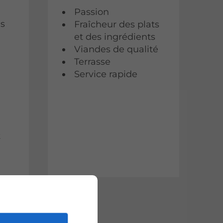
Passion
ls
Fraîcheur des plats
et des ingrédients
Viandes de qualité
Terrasse
Service rapide
t