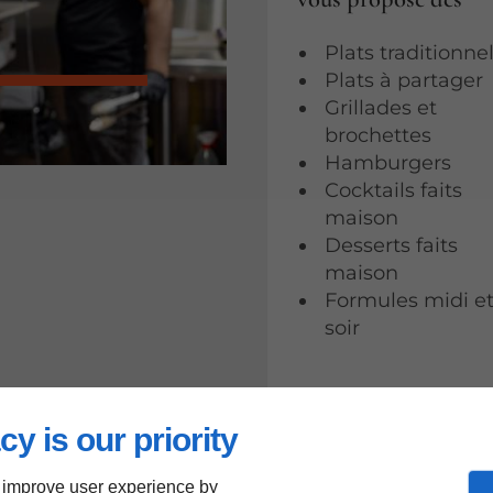
Plats traditionne
Plats à partager
Grillades et
brochettes
Hamburgers
Cocktails faits
maison
Desserts faits
maison
Formules midi e
soir
cy is our priority
 improve user experience by