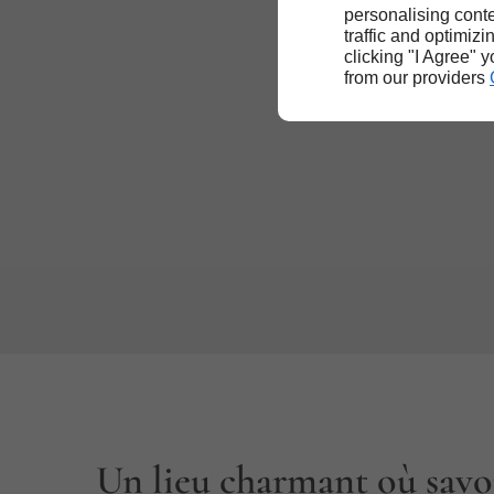
personalising conte
traffic and optimizi
clicking "I Agree" 
from our providers
Un lieu charmant où savou