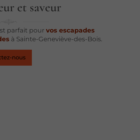
eur et saveur
est parfait pour
vos escapades
des
à Sainte-Geneviève-des-Bois.
ctez-nous