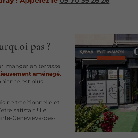
aray ! Appelez le
09 70 35 26 26
ourquoi pas ?
er, manger en terrasse
tieusement aménagé.
mbiance est plus
isine traditionnelle
et
re satisfait ! Le
ainte-Geneviève-des-