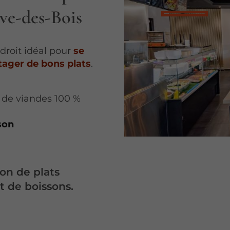
ève-des-Bois
ndroit idéal pour
se
rtager de bons plats
.
s de viandes 100 %
son
ion de plats
et de boissons.