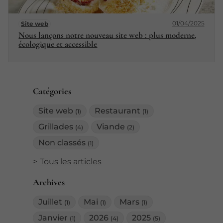
01/04/2025
Site web
Nous lançons notre nouveau site web : plus moderne,
écologique et accessible
Catégories
Site web
Restaurant
(1)
(1)
Grillades
Viande
(4)
(2)
Non classés
(1)
Tous les articles
Archives
Juillet
Mai
Mars
(1)
(1)
(1)
Janvier
2026
2025
(1)
(4)
(5)