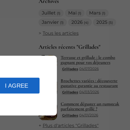
Archives
Juillet
Mai
Mars
(1)
(1)
(1)
Janvier
2026
2025
(1)
(4)
(5)
Tous les articles
Articles récents "Grillades"
Terrasse et grillade : le combo
gagnant pour vos déjeuners
04/07/2026
Grillades
Brochettes variées : découverte
I AGREE
gustative garantie au restaurant
04/03/2026
Grillades
Comment déguster un rumsteak
parfaitement grillé ?
04/01/2026
Grillades
Plus d'articles "Grillades"