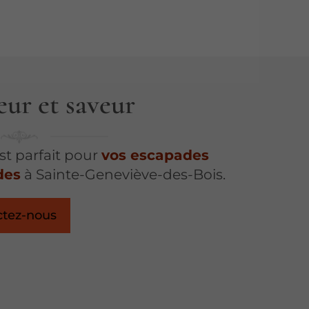
eur et saveur
est parfait pour
vos escapades
des
à Sainte-Geneviève-des-Bois.
ctez-nous