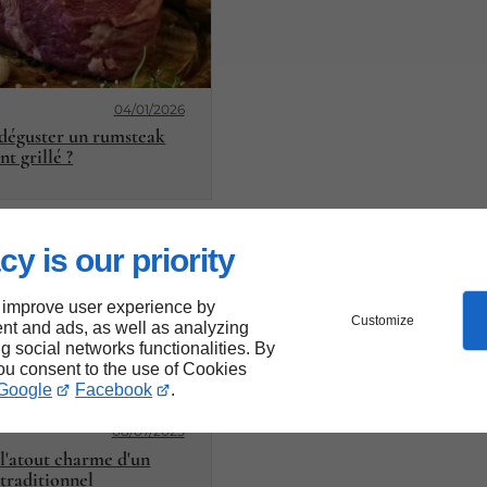
04/01/2026
éguster un rumsteak
t grillé ?
cy is our priority
 improve user experience by
Customize
nt and ads, as well as analyzing
ng social networks functionalities. By
you consent to the use of Cookies
Google
Facebook
.
08/07/2025
 l'atout charme d'un
 traditionnel