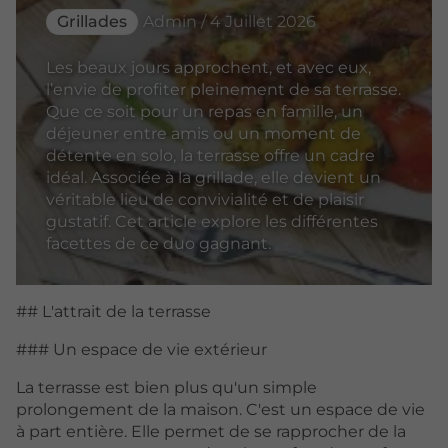
Grillades
Admin / 4 Juillet 2026
Les beaux jours approchent, et avec eux,
l’envie de profiter pleinement de sa terrasse.
Que ce soit pour un repas en famille, un
déjeuner entre amis ou un moment de
détente en solo, la terrasse offre un cadre
idéal. Associée à la grillade, elle devient un
véritable lieu de convivialité et de plaisir
gustatif. Cet article explore les différentes
facettes de ce duo gagnant.
## L'attrait de la terrasse
### Un espace de vie extérieur
La terrasse est bien plus qu'un simple
prolongement de la maison. C'est un espace de vie
à part entière. Elle permet de se rapprocher de la